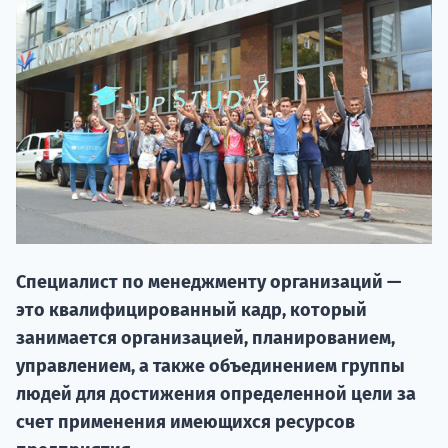
НАБОР О
Специалист по менеджменту организаций —
поступление
это квалифицированный кадр, который
занимается организацией, планированием,
Курс
управлением, а также объединением группы
подготов
людей для достижения определенной цели за
счет применения имеющихся ресурсов
По