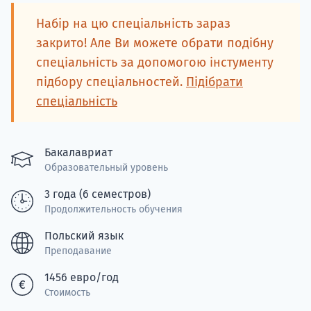
Подде
Набір на цю спеціальність зараз
закрито! Але Ви можете обрати подібну
спеціальність за допомогою інстументу
підбору спеціальностей.
Підібрати
Ка
спеціальність
Бакалавриат
Образовательный уровень
3 года (6 семестров)
Продолжительность обучения
Польский язык
Преподавание
1456 евро/год
Стоимость