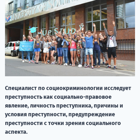
НАБОР О
Специалист по социокриминологии исследует
поступление
преступность как социально-правовое
явление, личность преступника, причины и
Курс
условия преступности, предупреждение
подготов
преступности с точки зрения социального
аспекта.
По