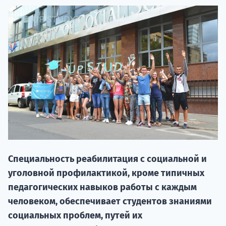
НАБОР О
поступление
Специальность реабилитация с социальной и
уголовной профилактикой, кроме типичных
Курс
педагогических навыков работы с каждым
подготов
человеком, обеспечивает студентов знаниями
социальных проблем, путей их
По