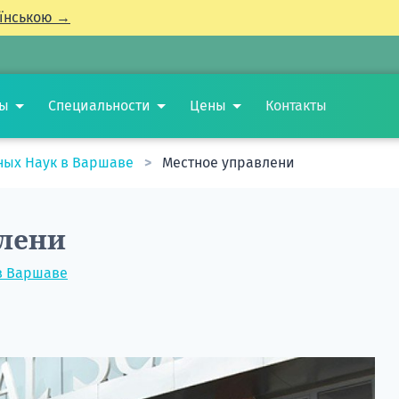
їнською →
ты
Специальности
Цены
Контакты
ных Наук в Варшаве
Местное управлени
лени
в Варшаве