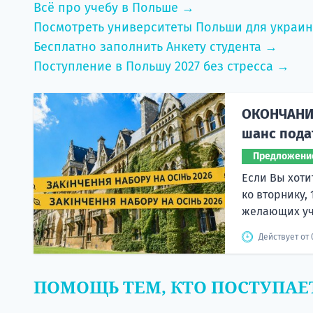
Всё про учебу в Польше →
Посмотреть университеты Польши для украи
Бесплатно заполнить Анкету студента →
Поступление в Польшу 2027 без стресса →
ОКОНЧАНИЕ
шанс пода
Предложени
Если Вы хоти
ко вторнику,
желающих учи
Действует от 0
ПОМОЩЬ ТЕМ, КТО ПОСТУПАЕ