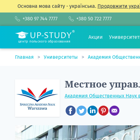
Основна мова сайту - українська.
Продовжити укра
+380 97 744 7777
+380 50 722 7777
Акции
Университе
центр польского образования
Главная
Университеты
Академия Обществен
Местное управ
Академия Общественных Наук 