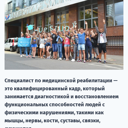
НАБОР О
Специалист по медицинской реабилитации —
поступление
это квалифицированный кадр, который
занимается диагностикой и восстановлением
Курс
функциональных способностей людей с
подготов
физическими нарушениями, такими как
мышцы, нервы, кости, суставы, связки,
По