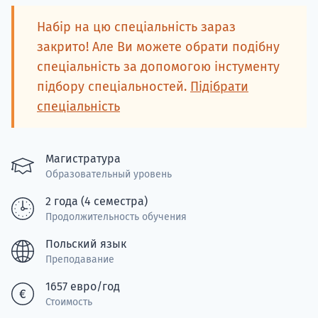
подготов
Набір на цю спеціальність зараз
По
закрито! Але Ви можете обрати подібну
спеціальність за допомогою інстументу
Подде
підбору спеціальностей.
Підібрати
спеціальність
Ка
Магистратура
Образовательный уровень
2 года (4 семестра)
Продолжительность обучения
Польский язык
Преподавание
1657 евро/год
Стоимость