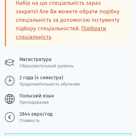
Подде
Набір на цю спеціальність зараз
закрито! Але Ви можете обрати подібну
спеціальність за допомогою інстументу
підбору спеціальностей.
Підібрати
Ка
спеціальність
Магистратура
Образовательный уровень
2 года (4 семестра)
Продолжительность обучения
Польский язык
Преподавание
2844 евро/год
Стоимость