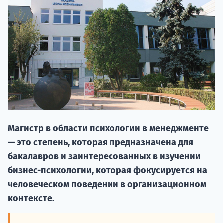
НАБОР О
Магистр в области психологии в менеджменте
поступление
— это степень, которая предназначена для
бакалавров и заинтересованных в изучении
Курс
бизнес-психологии, которая фокусируется на
подготов
человеческом поведении в организационном
контексте.
По