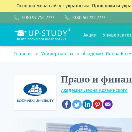
Основна мова сайту - українська.
Продовжити укра
+380 97 744 7777
+380 50 722 7777
Акции
Университе
центр польского образования
Главная
Университеты
Академия Леона Коз
Право и фина
Академия Леона Козминского