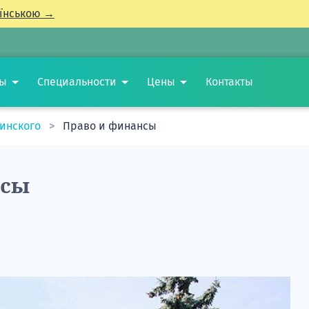
їнською →
ты
Специальности
Цены
Контакты
минского
Право и финансы
нсы