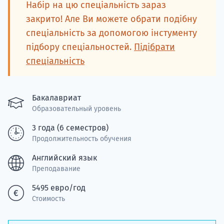
Подде
Набір на цю спеціальність зараз
закрито! Але Ви можете обрати подібну
спеціальність за допомогою інстументу
підбору спеціальностей.
Підібрати
Ка
спеціальність
Бакалавриат
Образовательный уровень
3 года (6 семестров)
Продолжительность обучения
Английский язык
Преподавание
5495 евро/год
Стоимость