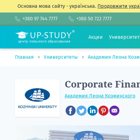
Основна мова сайту - українська.
Продовжити укра
+380 97 744 7777
+380 50 722 7777
Акции
Университе
центр польского образования
Главная
Университеты
Академия Леона Коз
Corporate Fina
Академия Леона Козминского