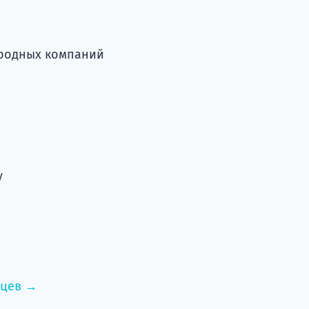
ародных компаний
у
нцев →