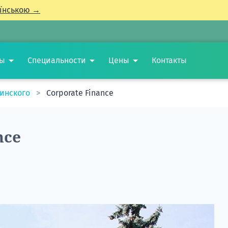
їнською →
ты
Специальности
Цены
Контакты
минского
Corporate Finance
nce