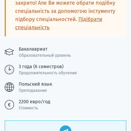
подготов
закрито! Але Ви можете обрати подібну
спеціальність за допомогою інстументу
По
підбору спеціальностей.
Підібрати
спеціальність
Подде
Бакалавриат
Образовательный уровень
Ка
3 года (6 семестров)
Продолжительность обучения
Польский язык
Преподавание
2200 евро/год
Стоимость