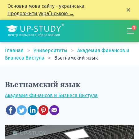
Основна мова сайту - українська.
Продовжити українською →
1
центр польского образования
Главная
Университеты
Академия Финансов и
Бизнеса Вистула
Вьетнамский язык
Вьетнамский язык
Академия Финансов и Бизнеса Вистула