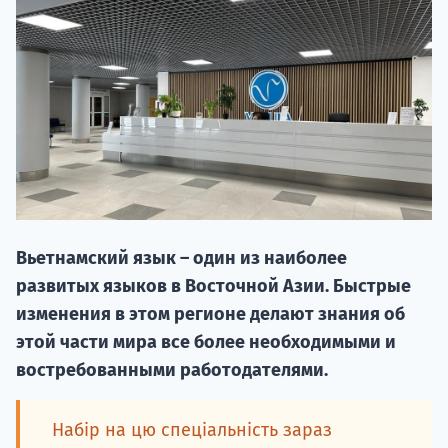
20.09 
Вьетнамский язык – один из наиболее
развитых языков в Восточной Азии. Быстрые
изменения в этом регионе делают знания об
НАБОР О
этой части мира все более необходимыми и
поступление
востребованными работодателями.
Курс
Набір на цю спеціальність зараз