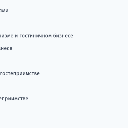
ями
ризме и гостиничном бизнесе
знесе
 гостеприимстве
теприимстве