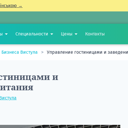
їнською →
ты
Специальности
Цены
Контакты
 Бизнеса Вистула
Управление гостиницами и заведен
остиницами и
питания
Вистула