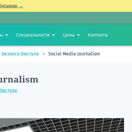
їнською →
ты
Специальности
Цены
Контакты
 Бизнеса Вистула
Social Media Journalism
ournalism
Вистула