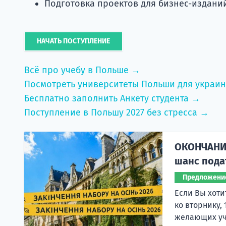
Подготовка проектов для бизнес-издани
НАЧАТЬ ПОСТУПЛЕНИЕ
Всё про учебу в Польше →
Посмотреть университеты Польши для украи
Бесплатно заполнить Анкету студента →
Поступление в Польшу 2027 без стресса →
ОКОНЧАНИЕ
шанс пода
Предложени
Если Вы хоти
ко вторнику,
желающих учи