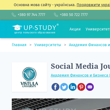
Основна мова сайту - українська.
Продовжити укра
+380 97 744 7777
+380 50 722 7777
Акции
Университе
центр польского образования
Главная
Университеты
Академия Финансов и
Social Media J
Академия Финансов и Бизнеса 