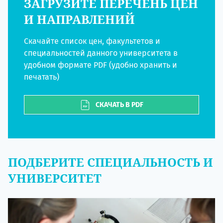
ЗАГРУЗИТЕ ПЕРЕЧЕНЬ ЦЕН
И НАПРАВЛЕНИЙ
Скачайте список цен, факультетов и
специальностей данного университета в
удобном формате PDF (удобно хранить и
печатать)
СКАЧАТЬ В PDF
ПОДБЕРИТЕ СПЕЦИАЛЬНОСТЬ И
УНИВЕРСИТЕТ