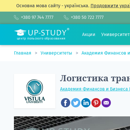
Основна мова сайту - українська.
Продовжити укра
+380 97 744 7777
+380 50 722 7777
Акции
Университе
центр польского образования
Главная
Университеты
Академия Финансов и
Логистика тра
Академия Финансов и Бизнеса 