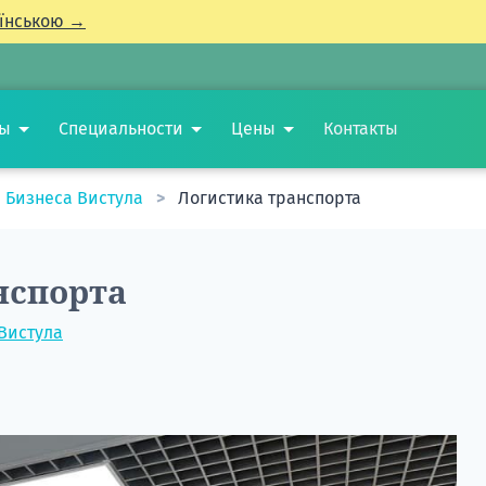
їнською →
ты
Специальности
Цены
Контакты
 Бизнеса Вистула
Логистика транспорта
нспорта
Вистула