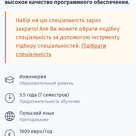
высокое качество программного обеспечения.
Подде
Набір на цю спеціальність зараз
закрито! Але Ви можете обрати подібну
спеціальність за допомогою інстументу
Ка
підбору спеціальностей.
Підібрати
спеціальність
Инженерия
Образовательный уровень
3.5 года (7 семестров)
Продолжительность обучения
Польский язык
Преподавание
1800 евро/год