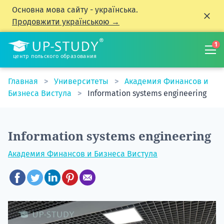
Основна мова сайту - українська.
Продовжити українською →
1
центр польского образования
Главная
Университеты
Академия Финансов и
Бизнеса Вистула
Information systems engineering
Information systems engineering
Академия Финансов и Бизнеса Вистула