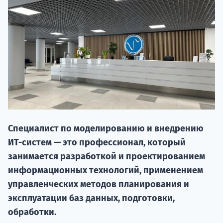
НАБОР О
Специалист по моделированию и внедрению
поступление
ИТ-систем — это профессионал, который
занимается разработкой и проектированием
Курс
информационных технологий, применением
подготов
управленческих методов планирования и
эксплуатации баз данных, подготовки,
По
обработки.