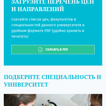
ЗАГРУЗИТЕ ПЕРЕЧЕНЬ ЦЕН
И НАПРАВЛЕНИЙ
Скачайте список цен, факультетов и
специальностей данного университета в
удобном формате PDF (удобно хранить и
печатать)
СКАЧАТЬ В PDF
ПОДБЕРИТЕ СПЕЦИАЛЬНОСТЬ И
УНИВЕРСИТЕТ