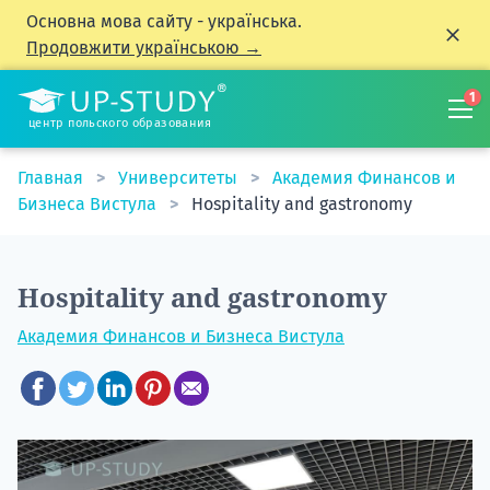
Основна мова сайту - українська.
Продовжити українською →
1
центр польского образования
Главная
Университеты
Академия Финансов и
Бизнеса Вистула
Hospitality and gastronomy
Hospitality and gastronomy
Академия Финансов и Бизнеса Вистула