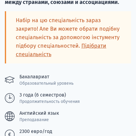
Курс
между странами, союзами и ассоциациями.
подготов
Набір на цю спеціальність зараз
По
закрито! Але Ви можете обрати подібну
спеціальність за допомогою інстументу
Подде
підбору спеціальностей.
Підібрати
спеціальність
Ка
Бакалавриат
Образовательный уровень
3 года (6 семестров)
Продолжительность обучения
Английский язык
Преподавание
2300 евро/год