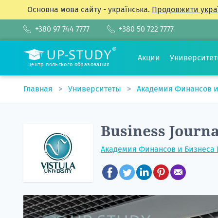
Основна мова сайту - українська.
Продовжити укра
+380 97 744 7777
+380 50 722 7777
Акции
Университе
центр польского образования
Главная
Университеты
Академия Финансов и
Business Journ
Академия Финансов и Бизнеса 