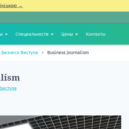
їнською →
ты
Специальности
Цены
Контакты
 Бизнеса Вистула
Business Journalism
alism
Вистула