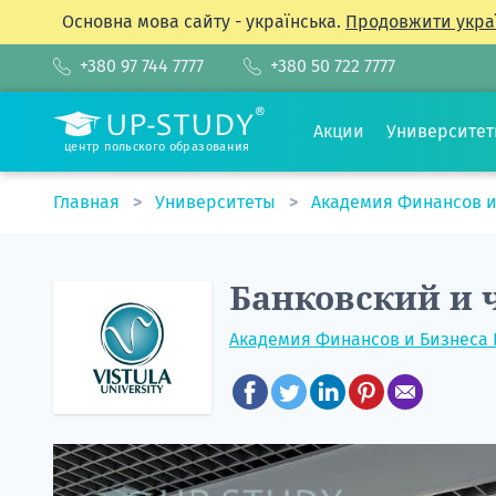
Основна мова сайту - українська.
Продовжити укра
+380 97 744 7777
+380 50 722 7777
Акции
Университе
центр польского образования
Главная
Университеты
Академия Финансов и
Банковский и 
Академия Финансов и Бизнеса 