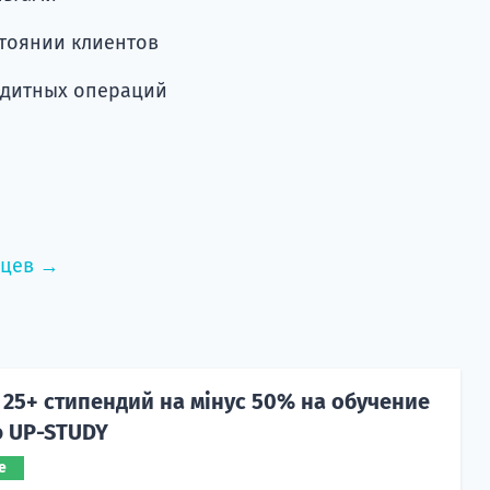
тоянии клиентов
едитных операций
нцев →
25+ стипендий на мінус 50% на обучение
ю UP-STUDY
е