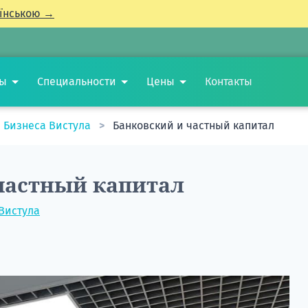
їнською →
ты
Специальности
Цены
Контакты
 Бизнеса Вистула
Банковский и частный капитал
частный капитал
Вистула