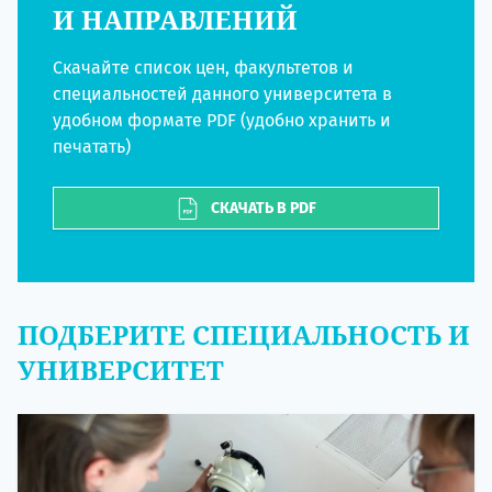
И НАПРАВЛЕНИЙ
Скачайте список цен, факультетов и
специальностей данного университета в
удобном формате PDF (удобно хранить и
печатать)
СКАЧАТЬ В PDF
ПОДБЕРИТЕ СПЕЦИАЛЬНОСТЬ И
УНИВЕРСИТЕТ