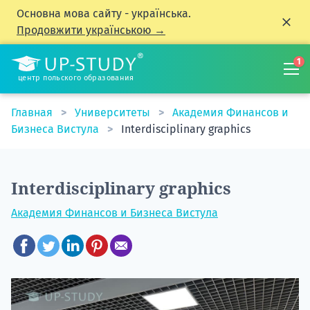
Основна мова сайту - українська.
Продовжити українською →
1
центр польского образования
Главная
Университеты
Академия Финансов и
Бизнеса Вистула
Interdisciplinary graphics
Interdisciplinary graphics
Академия Финансов и Бизнеса Вистула