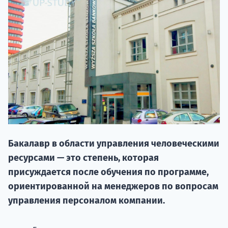
НАБОР О
Бакалавр в области управления человеческими
поступление
ресурсами — это степень, которая
присуждается после обучения по программе,
Курс
ориентированной на менеджеров по вопросам
подготов
управления персоналом компании.
По