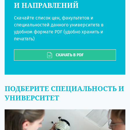
И НАПРАВЛЕНИЙ
Скачайте список цен, факультетов и
специальностей данного университета в
удобном формате PDF (удобно хранить и
печатать)
СКАЧАТЬ В PDF
ПОДБЕРИТЕ СПЕЦИАЛЬНОСТЬ И
УНИВЕРСИТЕТ