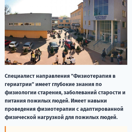
НАБОР О
Специалист направления "Физиотерапия в
поступление
гериатрии" имеет глубокие знания по
физиологии старения, заболеваний старости и
Курс
питания пожилых людей. Имеет навыки
подготов
проведения физиотерапии с адаптированной
физической нагрузкой для пожилых людей.
По