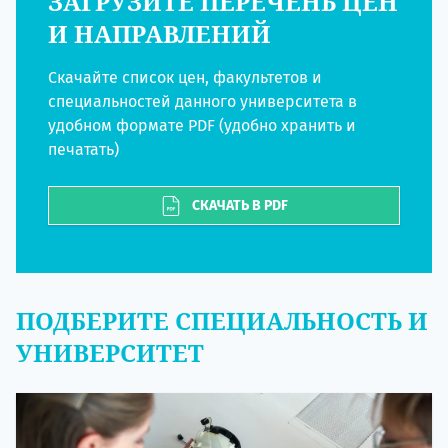
ЗАГРУЗИТЕ ПЕРЕЧЕНЬ ЦЕН
И НАПРАВЛЕНИЙ
Скачайте список цен, факультетов и
специальностей данного университета в
удобном формате PDF (удобно хранить и
печатать)
СКАЧАТЬ В PDF
ПОДБЕРИТЕ СПЕЦИАЛЬНОСТЬ И
УНИВЕРСИТЕТ