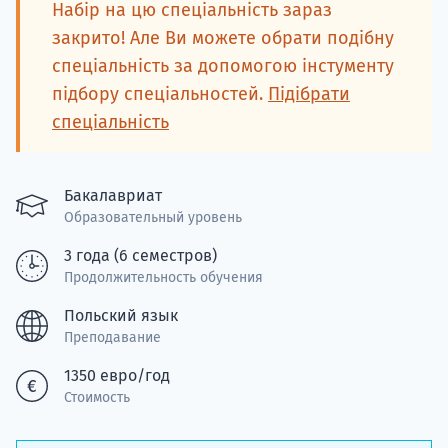
Подде
Набір на цю спеціальність зараз
закрито! Але Ви можете обрати подібну
спеціальність за допомогою інстументу
підбору спеціальностей.
Підібрати
Ка
спеціальність
Бакалавриат
Образовательный уровень
3 года (6 семестров)
Продолжительность обучения
Польский язык
Преподавание
1350 евро/год
Стоимость