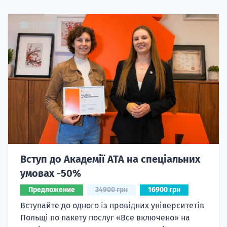
Вступ до Академії ATA на спеціальних
умовах -50%
Предложение
34900 грн
16900 грн
Вступайте до одного із провідних університетів
Польщі по пакету послуг «Все включено» на