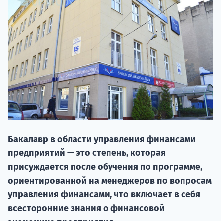
НАБОР О
Бакалавр в области управления финансами
поступление
предприятий — это степень, которая
присуждается после обучения по программе,
Курс
ориентированной на менеджеров по вопросам
подготов
управления финансами, что включает в себя
всесторонние знания о финансовой
По