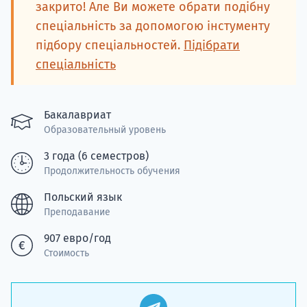
подготов
закрито! Але Ви можете обрати подібну
спеціальність за допомогою інстументу
По
підбору спеціальностей.
Підібрати
спеціальність
Подде
Бакалавриат
Образовательный уровень
Ка
3 года (6 семестров)
Продолжительность обучения
Польский язык
Преподавание
907 евро/год
Стоимость