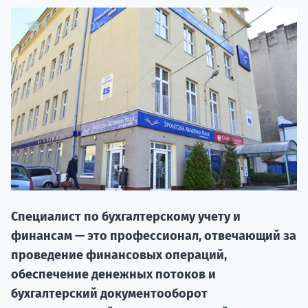
НАБОР О
поступление
Специалист по бухгалтерскому учету и
финансам — это профессионал, отвечающий за
Курс
проведение финансовых операций,
подготов
обеспечение денежных потоков и
бухгалтерский документооборот
По