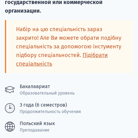
государственной или коммерческой
Подде
организации.
Набір на цю спеціальність зараз
закрито! Але Ви можете обрати подібну
Ка
спеціальність за допомогою інстументу
підбору спеціальностей.
Підібрати
спеціальність
Бакалавриат
Образовательный уровень
3 года (6 семестров)
Продолжительность обучения
Польский язык
Преподавание