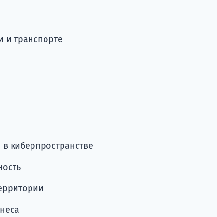
и и транспорте
 в киберпространстве
ность
территории
знеса