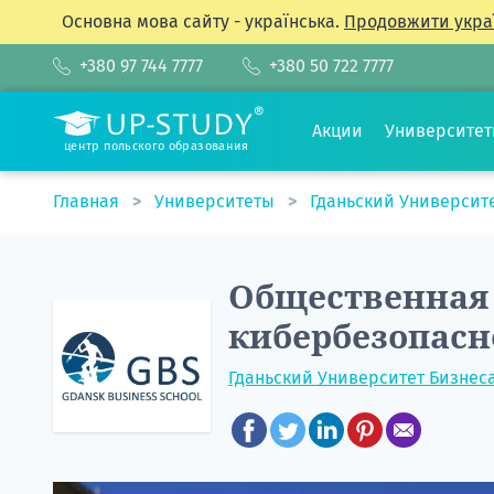
Основна мова сайту - українська.
Продовжити укра
+380 97 744 7777
+380 50 722 7777
Акции
Университе
центр польского образования
Главная
Университеты
Гданьский Университ
Общественная 
кибербезопасн
Гданьский Университет Бизнес