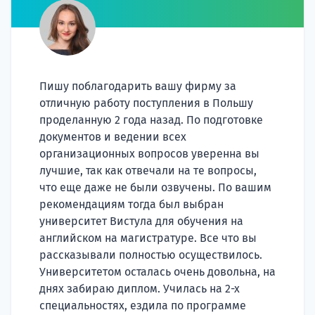
Пишу поблагодарить вашу фирму за
отличную работу поступления в Польшу
проделанную 2 года назад. По подготовке
документов и ведении всех
организационных вопросов уверенна вы
лучшие, так как отвечали на те вопросы,
НАБОР О
что еще даже не были озвучены. По вашим
поступление
рекомендациям тогда был выбран
университет Вистула для обучения на
английском на магистратуре. Все что вы
Курс
рассказывали полностью осуществилось.
подготов
Университетом осталась очень довольна, на
днях забираю диплом. Училась на 2-х
По
специальностях, ездила по программе