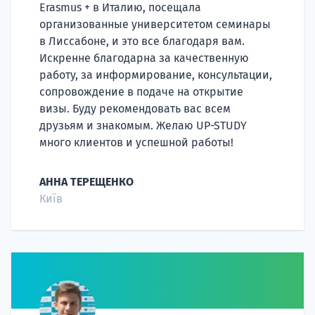
Erasmus + в Италию, посещала
Подде
организованные университетом семинары
в Лиссабоне, и это все благодаря вам.
Искренне благодарна за качественную
работу, за информирование, консультации,
Ка
сопровождение в подаче на открытие
визы. Буду рекомендовать вас всем
друзьям и знакомым. Желаю UP-STUDY
много клиентов и успешной работы!
АННА ТЕРЕЩЕНКО
Київ