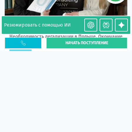
Резюмировать с помощью ИИ
Необходимость легализации в Польше. Окончание
НАЧАТЬ ПОСТУПЛЕНИЕ
PESEL UKR
Статья
В 2026 году участились случаи депортации
украинцев из-за проблем с легальным статусом.
Поэ...
10 апр 2026
5667
центр польского образования