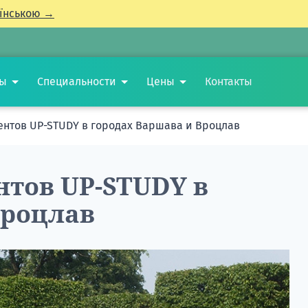
їнською →
ты
Специальности
Цены
Контакты
дентов UP-STUDY в городах Варшава и Вроцлав
нтов UP-STUDY в
Вроцлав