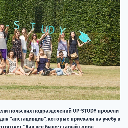
ители польских подразделений UP-STUDY провели
ля "апстадивцив", которые приехали на учебу в
тоотчет "Как все было: старый город,