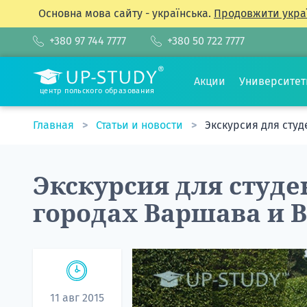
Основна мова сайту - українська.
Продовжити укра
+380 97 744 7777
+380 50 722 7777
Акции
Университе
центр польского образования
Главная
Статьи и новости
Экскурсия для сту
Экскурсия для студе
городах Варшава и 
11 авг 2015