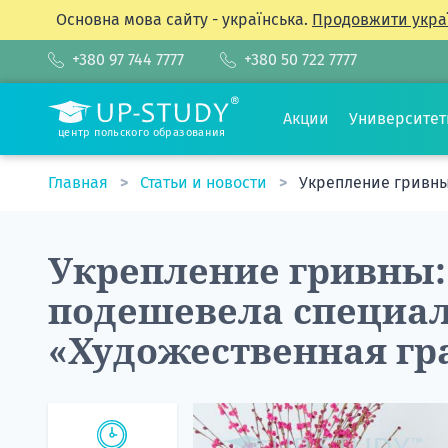
Основна мова сайту - українська.
Продовжити укра
+380 97 744 7777
+380 50 722 7777
Акции
Университе
центр польского образования
Главная
Статьи и новости
Укрепление гривны
Укрепление гривны:
подешевела специа
«Художественная гр