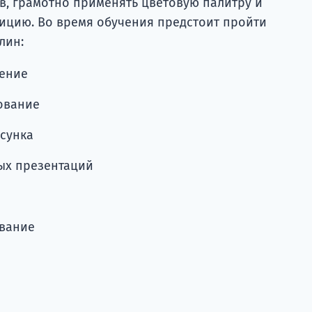
в, грамотно применять цветовую палитру и
ицию. Во время обучения предстоит пройти
лин:
дение
ование
сунка
ых презентаций
вание