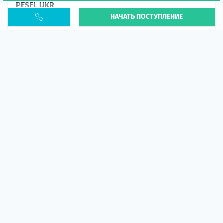
PESEL UKR
НАЧАТЬ ПОСТУПЛЕНИЕ
Статья
В 2026 году участились случаи депортации
украинцев из-за проблем с легальным статусом.
Поэ...
10 апр 2026
5665
центр польского образования
ГИД СТУДЕНТА