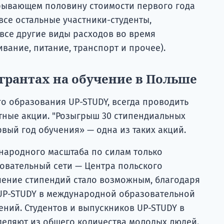
рывающем половину стоимости первого года
 все остальные участники-студенты,
все другие виды расходов во время
вание, питание, транспорт и прочее).
грантах на обучение в Польше
о образования UP-STUDY, всегда проводить
тные акции. "Розыгрыш 30 стипендиальных
рвый год обучения» — одна из таких акций.
народного масштаба по силам только
овательный сети — Центра польского
чение стипендий стало возможным, благодаря
UP-STUDY в международной образовательной
ений. Студентов и выпускников UP-STUDY в
деляют из общего количества молодых людей.