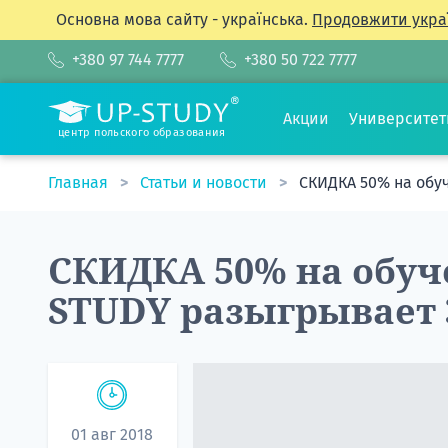
Основна мова сайту - українська.
Продовжити укра
+380 97 744 7777
+380 50 722 7777
Акции
Университе
центр польского образования
Главная
Статьи и новости
СКИДКА 50% на обу
СКИДКА 50% на обуч
STUDY разыгрывает 
01 авг 2018