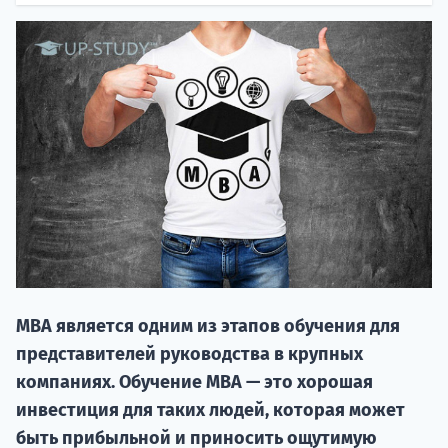
НАБОР О
поступление
MBA является одним из этапов обучения для
Курс
представителей руководства в крупных
подготов
компаниях. Обучение MBA — это хорошая
По
инвестиция для таких людей, которая может
быть прибыльной и приносить ощутимую