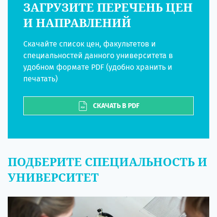
ЗАГРУЗИТЕ ПЕРЕЧЕНЬ ЦЕН
И НАПРАВЛЕНИЙ
Скачайте список цен, факультетов и
специальностей данного университета в
удобном формате PDF (удобно хранить и
печатать)
СКАЧАТЬ В PDF
ПОДБЕРИТЕ СПЕЦИАЛЬНОСТЬ И
УНИВЕРСИТЕТ