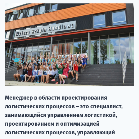
НАБОР О
поступление
Менеджер в области проектирования
логистических процессов – это специалист,
Курс
занимающийся управлением логистикой,
подготов
проектированием и оптимизацией
логистических процессов, управляющий
По