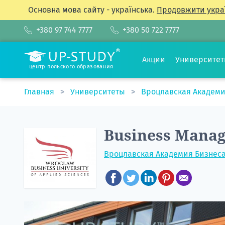
Основна мова сайту - українська.
Продовжити укра
+380 97 744 7777
+380 50 722 7777
Акции
Университе
центр польского образования
Главная
Университеты
Вроцлавская Академи
Business Mana
Вроцлавская Академия Бизнеса 