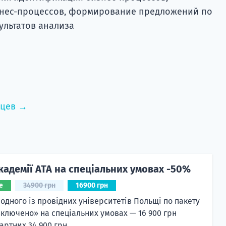
знес-процессов, формирование предложений по
ультатов анализа
нцев →
кадемії ATA на спеціальних умовах -50%
е
34900 грн
16900 грн
 одного із провідних університетів Польщі по пакету
включено» на спеціальних умовах — 16 900 грн
артних 34 900 грн.