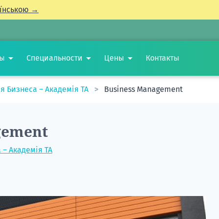
їнською →
ты
Специальности
Цены
Контакты
я Бизнеса – Академія TA
Business Management
gement
– Академія TA