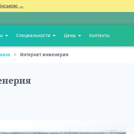
їнською →
ты
Специальности
Цены
Контакты
хника
Интернет инженерия
енерия