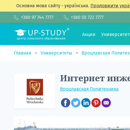
Основна мова сайту - українська.
Продовжити укра
+380 97 744 7777
+380 50 722 7777
Акции
Университе
центр польского образования
Главная
Университеты
Вроцлавская Полите
Интернет инж
Вроцлавская Политехника