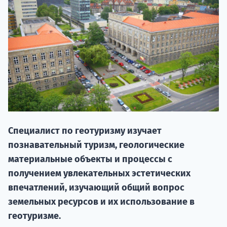
20.09 
Специалист по геотуризму изучает
познавательный туризм, геологические
материальные объекты и процессы с
НАБОР О
получением увлекательных эстетических
поступление
впечатлений, изучающий общий вопрос
земельных ресурсов и их использование в
геотуризме.
Курс