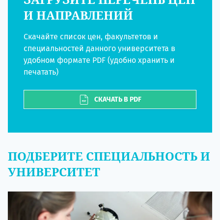
И НАПРАВЛЕНИЙ
Скачайте список цен, факультетов и
специальностей данного университета в
удобном формате PDF (удобно хранить и
печатать)
СКАЧАТЬ В PDF
ПОДБЕРИТЕ СПЕЦИАЛЬНОСТЬ И
УНИВЕРСИТЕТ