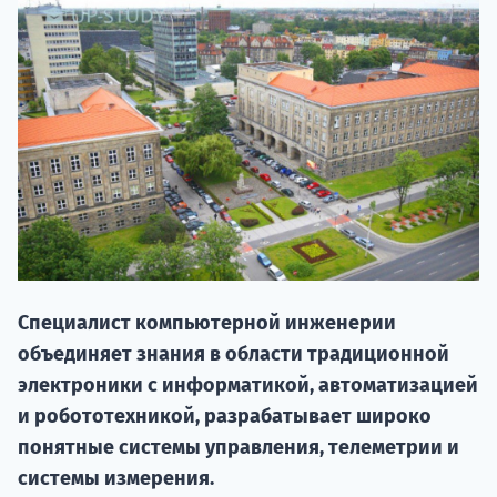
НАБОР О
поступление
Специалист компьютерной инженерии
объединяет знания в области традиционной
Курс
электроники с информатикой, автоматизацией
подготов
и робототехникой, разрабатывает широко
понятные системы управления, телеметрии и
По
системы измерения.