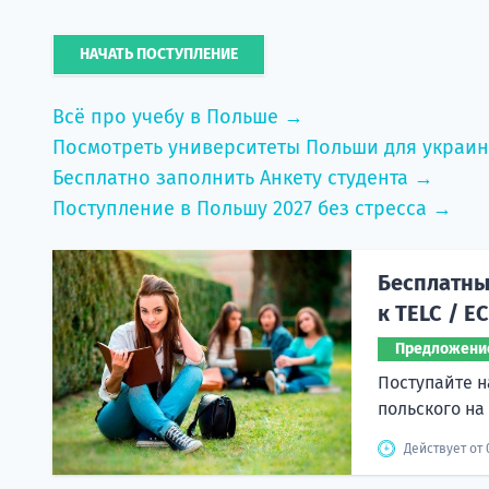
НАЧАТЬ ПОСТУПЛЕНИЕ
Всё про учебу в Польше →
Посмотреть университеты Польши для украи
Бесплатно заполнить Анкету студента →
Поступление в Польшу 2027 без стресса →
Бесплатный
к TELC / E
Предложени
Поступайте н
польского на
Действует от 