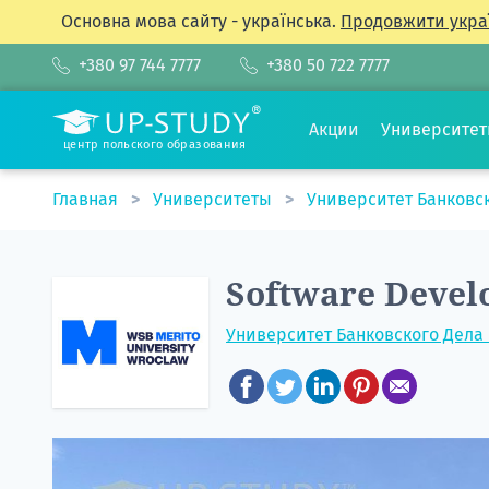
Основна мова сайту - українська.
Продовжити укра
+380 97 744 7777
+380 50 722 7777
Акции
Университе
центр польского образования
Главная
Университеты
Университет Банковс
Software Deve
Университет Банковского Дела