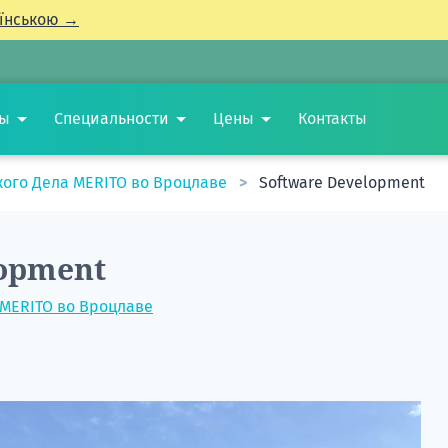
їнською →
ты
Специальности
Цены
Контакты
кого Дела MERITO во Вроцлаве
Software Development
lopment
 MERITO во Вроцлаве