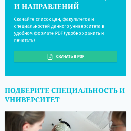
И НАПРАВЛЕНИЙ
Скачайте список цен, факультетов и
специальностей данного университета в
удобном формате PDF (удобно хранить и
печатать)
СКАЧАТЬ В PDF
ПОДБЕРИТЕ СПЕЦИАЛЬНОСТЬ И
УНИВЕРСИТЕТ