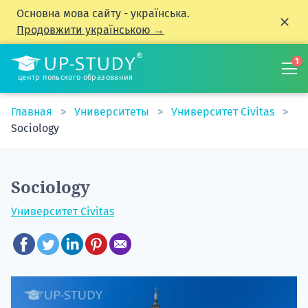
Основна мова сайту - українська.
Продовжити українською →
1
центр польского образования
Главная
Университеты
Университет Civitas
Sociology
Sociology
Университет Civitas