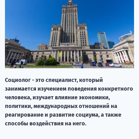
НАБОР О
Социолог - это специалист, который
поступление
занимается изучением поведения конкретного
человека, изучает влияние экономики,
Курс
политики, международных отношений на
подготов
реагирование и развитие социума, а также
способы воздействия на него.
По