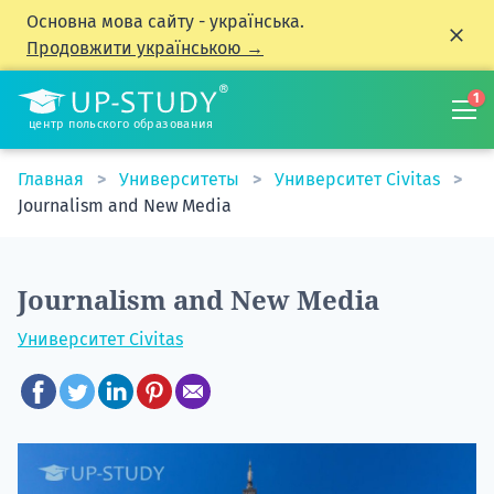
Основна мова сайту - українська.
Продовжити українською →
1
центр польского образования
Главная
Университеты
Университет Civitas
Journalism and New Media
Journalism and New Media
Университет Civitas