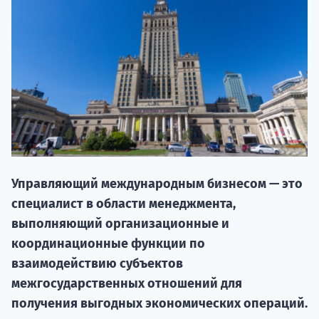
20.09 
Управляющий международным бизнесом — это
специалист в области менеджмента,
выполняющий организационные и
НАБОР О
координационные функции по
поступление
взаимодействию субъектов
межгосударственных отношений для
получения выгодных экономических операций.
Курс