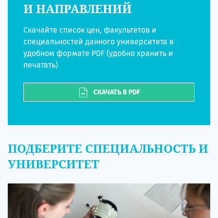
И НАПРАВЛЕНИЙ
Скачайте список цен, факультетов и
специальностей данного университета в
удобном формате PDF (удобно хранить и
печатать)
СКАЧАТЬ В PDF
ПОДБЕРИТЕ СПЕЦИАЛЬНОСТЬ И
УНИВЕРСИТЕТ