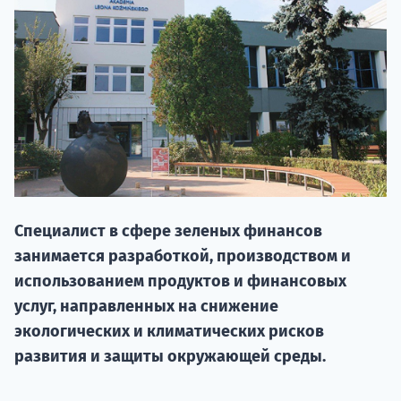
НАБОР О
Специалист в сфере зеленых финансов
поступление
занимается разработкой, производством и
использованием продуктов и финансовых
Курс
услуг, направленных на снижение
подготов
экологических и климатических рисков
развития и защиты окружающей среды.
По