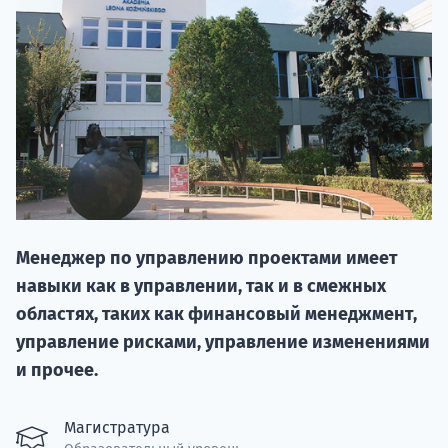
20.09 
Менеджер по управлению проектами имеет
навыки как в управлении, так и в смежных
областях, таких как финансовый менеджмент,
НАБОР О
управление рисками, управление изменениями
поступление
и прочее.
Курс
Магистратура