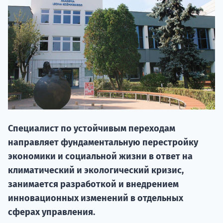
НАБОР О
Специалист по устойчивым переходам
поступление
направляет фундаментальную перестройку
экономики и социальной жизни в ответ на
Курс
климатический и экологический кризис,
подготов
занимается разработкой и внедрением
инновационных изменений в отдельных
По
сферах управления.