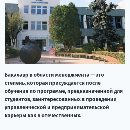
НАБОР О
Бакалавр в области менеджмента — это
поступление
степень, которая присуждается после
обучения по программе, предназначенной для
Курс
студентов, заинтересованных в проведении
подготов
управленческой и предпринимательской
карьеры как в отечественных.
По