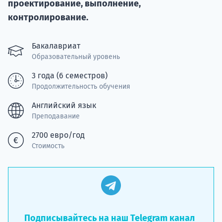
Курс
проектирование, выполнение,
подготов
контролирование.
По
Бакалавриат
Образовательный уровень
Подде
3 года (6 семестров)
Продолжительность обучения
Английский язык
Ка
Преподавание
2700 евро/год
Стоимость
Подписывайтесь на наш Telegram канал